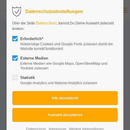
Menu
Datenschutzeinstellungen
Datenschutz
Über die Seite
, kannst Du Deine Auswahl jederzeit
ändern.
Mallorcaparty Koblenz meets
Erforderlich*
Koblenzer Oktoberfest
Notwendige Cookies und Google Fonts zulassen damit die
Website korrekt funktioniert
Externe Medien
24.09.2022, 15:00–23:59
Externe Medien wie Google Maps, OpenStreetMap und
Youtube zulassen
ORT: MESSEGELÄNDE WALLERSHEIMER KREISEL
Statistik
Google Analytics und Matomo Analytics zulassen
NOCH ...
-1413
0-15
0-14
0-12
Tage
Stunden
Minuten
Sekunden
Datenschutz
Impressum
Weitere Informationen