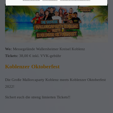
Wo:
Messegelände Wallersheimer Kreisel Koblenz
Tickets:
38,00 € inkl. VVK-gebühr
Koblenzer Oktoberfest
Die Große Mallorcaparty Koblenz meets Koblenzer Oktoberfest
2022!
Sichert euch die streng limierten Tickets!!