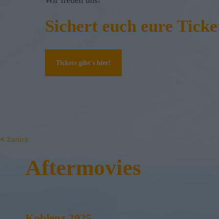
Wir freuen uns!
Sichert euch eure Ticke
Tickets gibt's hier!
Zurück
Aftermovies
Koblenz 2025