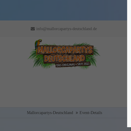
info@mallorcapartys-deutschland.de
Mallorcapartys-Deutschland
Event-Details