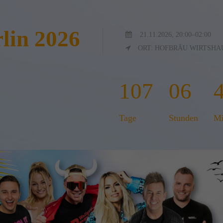
lin 2026
21.11.2026, 20:00–02:00
ORT: HOFBRÄU WIRTSHA
107
06
Tage
Stunden
Mi