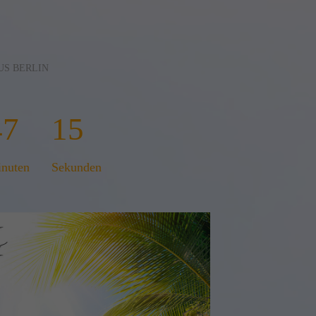
US BERLIN
47
14
nuten
Sekunden