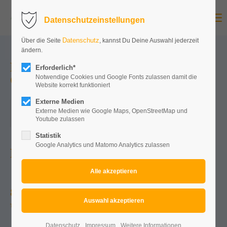
Menu
Datenschutzeinstellungen
Datenschutz
Über die Seite
, kannst Du Deine Auswahl jederzeit
ändern.
Mallorcaparty meets Bitburger
Erforderlich*
Oktoberfest
Notwendige Cookies und Google Fonts zulassen damit die
Website korrekt funktioniert
Externe Medien
31.10.2026, 15:00
Externe Medien wie Google Maps, OpenStreetMap und
Youtube zulassen
ORT: BITBURGER OKTOBERFEST
Statistik
Google Analytics und Matomo Analytics zulassen
NOCH ...
83
21
20
32
Tage
Stunden
Minuten
Sekunden
Datenschutz
Impressum
Weitere Informationen