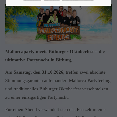
Mallorcaparty meets Bitburger Oktoberfest – die
ultimative Partynacht in Bitburg
Am
Samstag, den 31.10.2026
, treffen zwei absolute
Stimmungsgaranten aufeinander: Mallorca-Partyfeeling
und traditionelles Bitburger Oktoberfest verschmelzen
zu einer einzigartigen Partynacht.
Für einen Abend verwandelt sich das Festzelt in eine