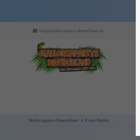
info@mallorcapartys-deutschland.de
Mallorcapartys-Deutschland
Event-Details