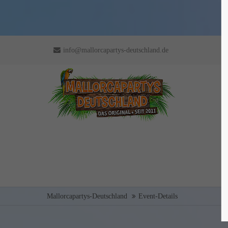
info@mallorcapartys-deutschland.de
Mallorcapartys-Deutschland
Event-Details