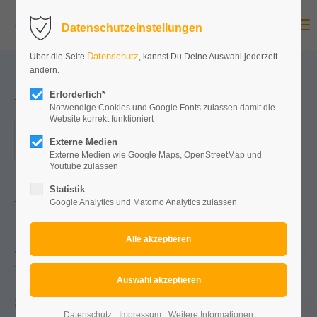
Menu
Datenschutzeinstellungen
Datenschutz
Über die Seite
, kannst Du Deine Auswahl jederzeit
ändern.
Mallorcaparty Herford 2024
Erforderlich*
Notwendige Cookies und Google Fonts zulassen damit die
Website korrekt funktioniert
01.11.2024, 21:00
Externe Medien
ORT: KULTURWERK HERFORD
Externe Medien wie Google Maps, OpenStreetMap und
Youtube zulassen
Statistik
NOCH ...
Google Analytics und Matomo Analytics zulassen
-644
0-8
0-37
0-34
Tage
Stunden
Minuten
Sekunden
Sichert euch eure Tickets!
Datenschutz
Impressum
Weitere Informationen