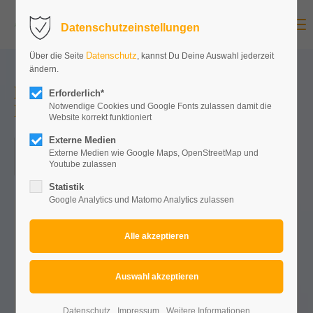
Menu
Datenschutzeinstellungen
Datenschutz
Über die Seite
, kannst Du Deine Auswahl jederzeit
ändern.
Mallorcapartys Deutschland
Erforderlich*
Partyschiff
Notwendige Cookies und Google Fonts zulassen damit die
Website korrekt funktioniert
Externe Medien
20.05.2023, 14:00
Externe Medien wie Google Maps, OpenStreetMap und
Youtube zulassen
ORT: WEISSE FLOTTE HEIDELBERG
Statistik
Google Analytics und Matomo Analytics zulassen
NOCH
...
-1177
0-17
0-12
0-18
Tage
Stunden
Minuten
Sekunden
Datenschutz
Impressum
Weitere Informationen