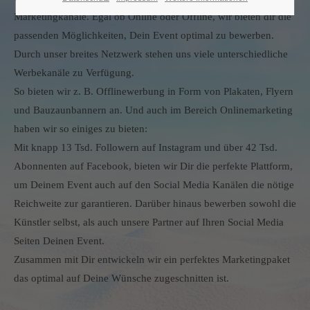
Marketingkanäle. Egal ob Online oder Offline, wir bieten dir die
passenden Möglichkeiten, Dein Event optimal zu bewerben.
Durch unser breites Netzwerk stehen uns viele unterschiedliche
Werbekanäle zu Verfügung.
So bieten wir z. B. Offlinewerbung in Form von Plakaten, Flyern
und Bauzaunbannern an. Und auch im Bereich Onlinemarketing
haben wir so einiges zu bieten:
Mit knapp 13 Tsd. Followern auf Instagram und über 42 Tsd.
Abonnenten auf Facebook, bieten wir Dir die perfekte Plattform,
um Deinem Event auch auf den Social Media Kanälen die nötige
Reichweite zur garantieren. Darüber hinaus bewerben sowohl die
Künstler selbst, als auch unsere Partner auf Ihren Social Media
Seiten Deinen Event.
Zusammen mit Dir entwickeln wir ein perfektes Marketingpaket
das optimal auf Deine Wünsche zugeschnitten ist.