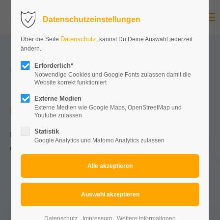
Menu
Datenschutzeinstellungen
Datenschutz
Über die Seite
, kannst Du Deine Auswahl jederzeit
ändern.
Aftermovies
Erforderlich*
Notwendige Cookies und Google Fonts zulassen damit die
Website korrekt funktioniert
Externe Medien
Externe Medien wie Google Maps, OpenStreetMap und
Koblenz 2025
Youtube zulassen
Statistik
Das Laden von YouTube wurde nicht erlaubt. Bitte ändern Sie
Google Analytics und Matomo Analytics zulassen
die
Datenschutz-Einstellungen
Datenschutz
Impressum
Weitere Informationen